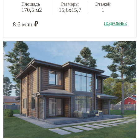
Площадь
Размеры
Этажей
170,5 м2
15,6х15,7
1
₽
8.6 млн
ПОДРОБНЕЕ