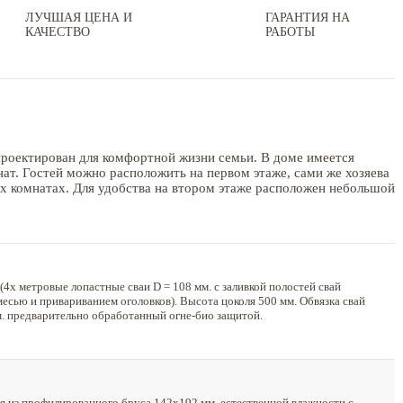
ЛУЧШАЯ ЦЕНА И
ГАРАНТИЯ НА
КАЧЕСТВО
РАБОТЫ
роектирован для комфортной жизни семьи. В доме имеется
нат. Гостей можно расположить на первом этаже, сами же хозяева
х комнатах. Для удобства на втором этаже расположен небольшой
4х метровые лопастные сваи D = 108 мм. с заливкой полостей свай
есью и привариванием оголовков). Высота цоколя 500 мм. Обвязка свай
. предварительно обработанный огне-био защитой.
 из профилированного бруса 142х192 мм. естественной влажности с