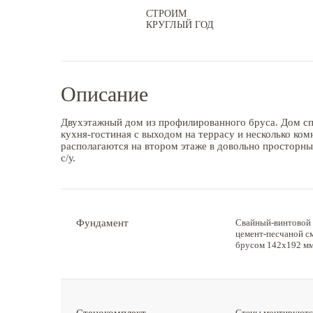
СТРОИМ
КРУГЛЫЙ ГОД
Описание
Двухэтажный дом из профилированного бруса. Дом сп
кухня-гостиная с выходом на террасу и несколько ком
располагаются на втором этаже в довольно просторны
с/у.
Фундамент
Свайный-винтовой (
цемент-песчаной см
брусом 142х192 мм
Стены монтируются