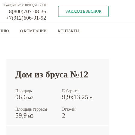
Ежедневно: с 10:00 до 17:00
8(800)707-08-36
ЗАКАЗАТЬ ЗВОНОК
+7(912)606-91-92
КЦИЮ
О КОМПАНИИ
КОНТАКТЫ
Предыдущий объект
Следующий объект
Дом из бруса №12
Площадь
Габариты
96,6
9,9х13,25
м2
м
Площадь террасы
Этажей
59,9
2
м2