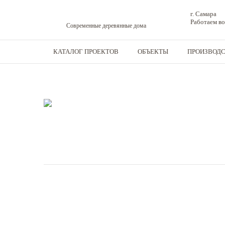
г. Самара
Работаем во
Современные деревянные дома
КАТАЛОГ ПРОЕКТОВ
ОБЪЕКТЫ
ПРОИЗВОД
Дома из бруса
-
Дома
-
Дом из бруса №12 9,9х13,25