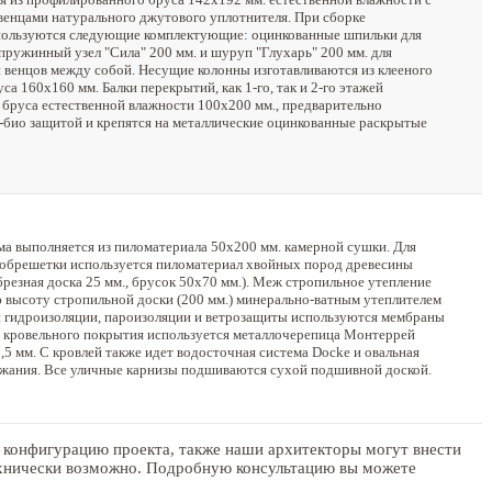
венцами натурального джутового уплотнителя. При сборке
пользуются следующие комплектующие: оцинкованные шпильки для
пружинный узел "Сила" 200 мм. и шуруп "Глухарь" 200 мм. для
 венцов между собой. Несущие колонны изготавливаются из клееного
са 160х160 мм. Балки перекрытий, как 1-го, так и 2-го этажей
 бруса естественной влажности 100х200 мм., предварительно
-био защитой и крепятся на металлические оцинкованные раскрытые
ма выполняется из пиломатериала 50х200 мм. камерной сушки. Для
 обрешетки используется пиломатериал хвойных пород древесины
резная доска 25 мм., брусок 50х70 мм.). Меж стропильное утепление
ю высоту стропильной доски (200 мм.) минерально-ватным утеплителем
я гидроизоляции, пароизоляции и ветрозащиты используются мембраны
ля кровельного покрытия используется металлочерепица Монтеррей
5 мм. С кровлей также идет водосточная система Docke и овальная
ржания. Все уличные карнизы подшиваются сухой подшивной доской.
 конфигурацию проекта, также наши архитекторы могут внести
технически возможно. Подробную консультацию вы можете