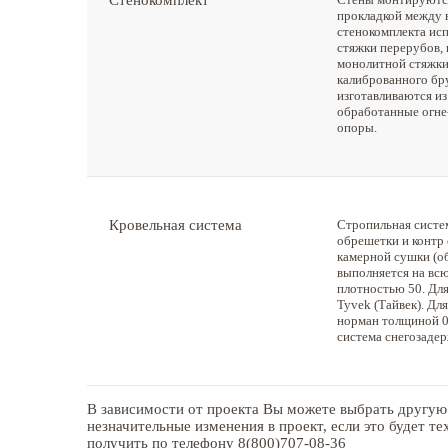
Стенокомплект
прокладкой между 
стенокомплекта ис
стяжки перерубов, 
монолитной стяжки
калиброванного бру
изготавливаются из
обработанные огне
опоры.
Кровельная система
Стропильная систе
обрешетки и контр
камерной сушки (об
выполняется на вс
плотностью 50. Дл
Tyvek (Тайвек). Д
норман толщиной 0,
система снегозаде
В зависимости от проекта Вы можете выбрать другую
незначительные изменения в проект, если это будет 
получить по телефону 8(800)707-08-36