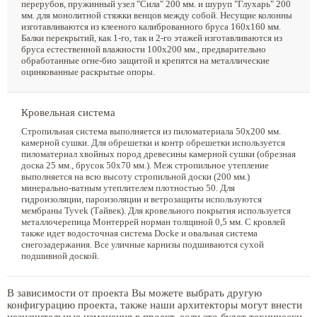
перерубов, пружинный узел "Сила" 200 мм. и шуруп "Глухарь" 200
мм. для монолитной стяжки венцов между собой. Несущие колонны
изготавливаются из клееного калиброванного бруса 160х160 мм.
Балки перекрытий, как 1-го, так и 2-го этажей изготавливаются из
бруса естественной влажности 100х200 мм., предварительно
обработанные огне-био защитой и крепятся на металлические
оцинкованные раскрытые опоры.
Кровельная система
Стропильная система выполняется из пиломатериала 50х200 мм.
камерной сушки. Для обрешетки и контр обрешетки используется
пиломатериал хвойных пород древесины камерной сушки (обрезная
доска 25 мм., брусок 50х70 мм.). Меж стропильное утепление
выполняется на всю высоту стропильной доски (200 мм.)
минерально-ватным утеплителем плотностью 50. Для
гидроизоляции, пароизоляции и ветрозащиты используются
мембраны Tyvek (Тайвек). Для кровельного покрытия используется
металлочерепица Монтеррей норман толщиной 0,5 мм. С кровлей
также идет водосточная система Docke и овальная система
снегозадержания. Все уличные карнизы подшиваются сухой
подшивной доской.
В зависимости от проекта Вы можете выбрать другую
конфигурацию проекта, также наши архитекторы могут внести